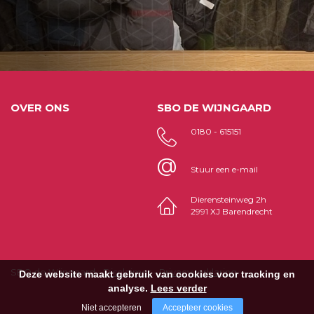
OVER ONS
SBO DE WIJNGAARD
0180 - 615151
@
Stuur een e-mail
Dierensteinweg 2h
2991 XJ Barendrecht
SBO de Wijngaard -
Disclaimer
-
Privacyverklaring
Deze website maakt gebruik van cookies voor tracking en
analyse.
Lees verder
Niet accepteren
Accepteer cookies