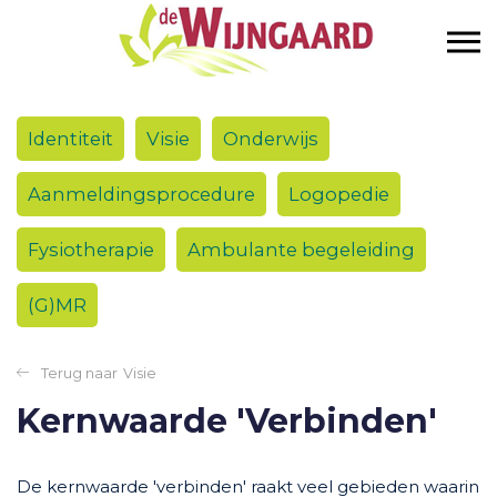
Identiteit
Visie
Onderwijs
Aanmeldingsprocedure
Logopedie
Fysiotherapie
Ambulante begeleiding
(G)MR
Visie
Kernwaarde 'Verbinden'
De kernwaarde 'verbinden' raakt veel gebieden waarin